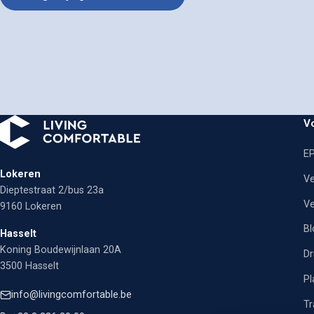
V
EP
Lokeren
Ve
Dieptestraat 2/bus 23a
Ve
9160 Lokeren
Bl
Hasselt
Koning Boudewijnlaan 20A
Dr
3500 Hasselt
Pl
info@livingcomfortable.be
Tr