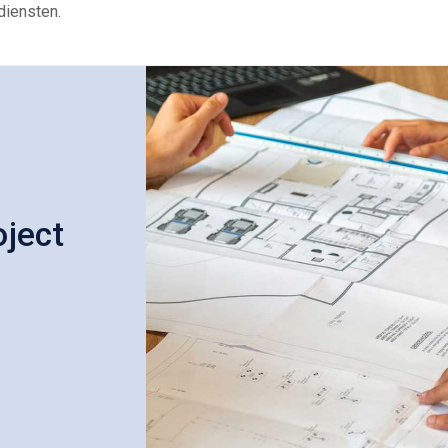
diensten.
oject