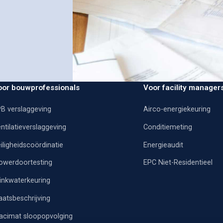
oor bouwprofessionals
Voor facility manager
B verslaggeving
Airco-energiekeuring
ntilatieverslaggeving
Conditiemeting
iligheidscoördinatie
Energieaudit
owerdoortesting
EPC Niet-Residentieel
inkwaterkeuring
aatsbeschrijving
acimat sloopopvolging