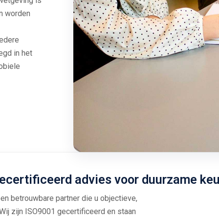
 wetgeving is
n worden
Iedere
egd in het
mobiele
ecertificeerd advies voor duurzame ke
een betrouwbare partner die u objectieve,
ij zijn ISO9001 gecertificeerd en staan